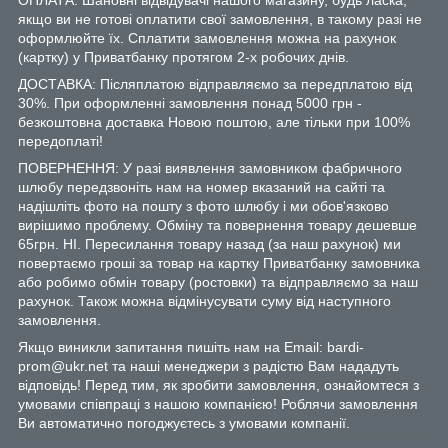
якщо ви не готові оплатити свої замовлення, в такому разі не
оформлюйте їх. Сплатити замовлення можна на рахунок
(картку) у Приватбанку протягом 2-х робочих днів.
ДОСТАВКА: Післяплатою відправляємо за передплатою від
30%. При оформленні замовлення понад 5000 грн -
безкоштовна доставка Новою поштою, але тільки при 100%
передоплаті!
ПОВЕРНЕННЯ: У разі виявлення замовником фабричного
шлюбу передзвоніть нам на номер вказаний на сайті та
надішліть фото на пошту з фото шлюбу і ми обов'язково
вирішимо проблему. Обміну та повернення товару дешевше
65грн. НІ. Пересилання товару назад (за наш рахунок) ми
повертаємо гроші за товар на картку Приватбанку замовника
або робимо обмін товару (ростовки) та відправляємо за наш
рахунок. Також можна відмінусувати суму від наступного
замовлення.
Якщо виникли запитання пишіть нам на Email: bardi-
prom@ukr.net та наші менеджери з радістю Вам нададуть
відповідь! Перед тим, як зробити замовлення, ознайомтеся з
умовами співпраці з нашою компанією! Роблячи замовлення
Ви автоматично погоджуєтесь з умовами компанії.