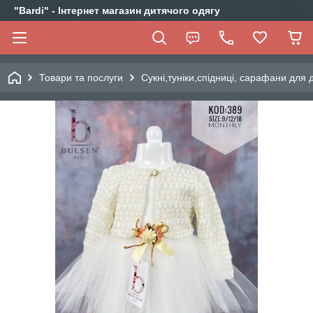
"Bardi" - Інтернет магазин дитячого одягу
Товари та послуги
Сукні,туніки,спідниці, сарафани для д