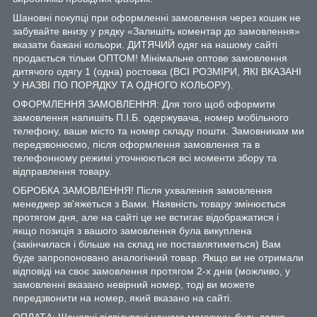
Шановні покупці при оформленні замовлення через кошик не
забувайте внизу у рядку «Залишіть коментар до замовлення»
вказати бажані кольори. ДИТЯЧИЙ одяг на нашому сайті
продається тільки ОПТОМ! Мінімальне оптове замовлення
дитячого одягу 1 (одна) ростовка (ВСІ РОЗМІРИ, ЯКІ ВКАЗАНІ
У НАЗВІ ПО ПОРЯДКУ ТА ОДНОГО КОЛЬОРУ).
ОФОРМЛЕННЯ ЗАМОВЛЕННЯ: Для того щоб оформити
замовлення напишіть П.І.Б. одержувача, номер мобільного
телефону, ваше місто та номер складу пошти. Замовникам ми
передзвонюємо, після оформлення замовлення та в
телефонному режимі уточнюються всі моменти збору та
відправлення товару.
ОБРОБКА ЗАМОВЛЕННЯ! Після ухвалення замовлення
менеджер зв'яжеться з Вами. Наявність товару змінюється
протягом дня, але на сайті це не встигає відображатися і
якщо позиція з вашого замовлення була викуплена
(закінчилася і більше на склад не поставлятиметься) Вам
буде запропоновано аналогічний товар. Якщо ви не отримали
відповіді на своє замовлення протягом 2-х днів (можливо, у
замовленні вказано невірний номер, тоді ви можете
передзвонити на номер, який вказано на сайті.
ОПЛАТА: Шановні відвідувачі нашого магазину, будь ласка,