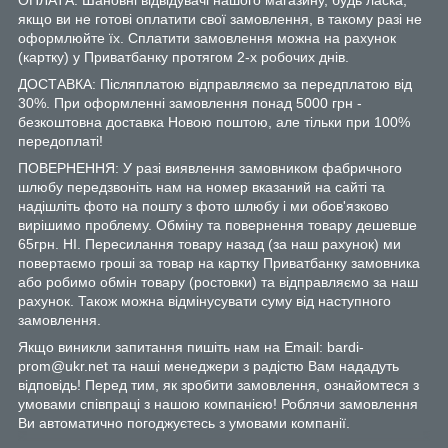
якщо ви не готові оплатити свої замовлення, в такому разі не
оформлюйте їх. Сплатити замовлення можна на рахунок
(картку) у Приватбанку протягом 2-х робочих днів.
ДОСТАВКА: Післяплатою відправляємо за передплатою від
30%. При оформленні замовлення понад 5000 грн -
безкоштовна доставка Новою поштою, але тільки при 100%
передоплаті!
ПОВЕРНЕННЯ: У разі виявлення замовником фабричного
шлюбу передзвоніть нам на номер вказаний на сайті та
надішліть фото на пошту з фото шлюбу і ми обов'язково
вирішимо проблему. Обміну та повернення товару дешевше
65грн. НІ. Пересилання товару назад (за наш рахунок) ми
повертаємо гроші за товар на картку Приватбанку замовника
або робимо обмін товару (ростовки) та відправляємо за наш
рахунок. Також можна відмінусувати суму від наступного
замовлення.
Якщо виникли запитання пишіть нам на Email: bardi-
prom@ukr.net та наші менеджери з радістю Вам нададуть
відповідь! Перед тим, як зробити замовлення, ознайомтеся з
умовами співпраці з нашою компанією! Роблячи замовлення
Ви автоматично погоджуєтесь з умовами компанії.