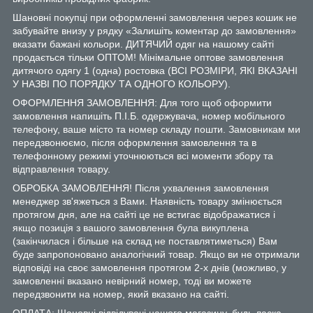
Шановні покупці при оформленні замовлення через кошик не
забувайте внизу у рядку «Залишіть коментар до замовлення»
вказати бажані кольори. ДИТЯЧИЙ одяг на нашому сайті
продається тільки ОПТОМ! Мінімальне оптове замовлення
дитячого одягу 1 (одна) ростовка (ВСІ РОЗМІРИ, ЯКІ ВКАЗАНІ
У НАЗВІ ПО ПОРЯДКУ ТА ОДНОГО КОЛЬОРУ).
ОФОРМЛЕННЯ ЗАМОВЛЕННЯ: Для того щоб оформити
замовлення напишіть П.І.Б. одержувача, номер мобільного
телефону, ваше місто та номер складу пошти. Замовникам ми
передзвонюємо, після оформлення замовлення та в
телефонному режимі уточнюються всі моменти збору та
відправлення товару.
ОБРОБКА ЗАМОВЛЕННЯ! Після ухвалення замовлення
менеджер зв'яжеться з Вами. Наявність товару змінюється
протягом дня, але на сайті це не встигає відображатися і
якщо позиція з вашого замовлення була викуплена
(закінчилася і більше на склад не поставлятиметься) Вам
буде запропоновано аналогічний товар. Якщо ви не отримали
відповіді на своє замовлення протягом 2-х днів (можливо, у
замовленні вказано невірний номер, тоді ви можете
передзвонити на номер, який вказано на сайті.
ОПЛАТА: Шановні відвідувачі нашого магазину, будь ласка,