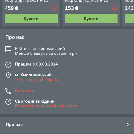
Кофта для дівчат 9-12
Кофта для дівчат 9-12
Кофт
459
153
243
₴
₴
Купити
Купити
Про нас
Рейтинг не сформований
Менше 5 відгуків за останній рік
Працює з 03.03.2014
м. Хмельницький
Хмельницький, Україна
Контакти
Сьогодні вихідний
Показати весь графік роботи
Про нас