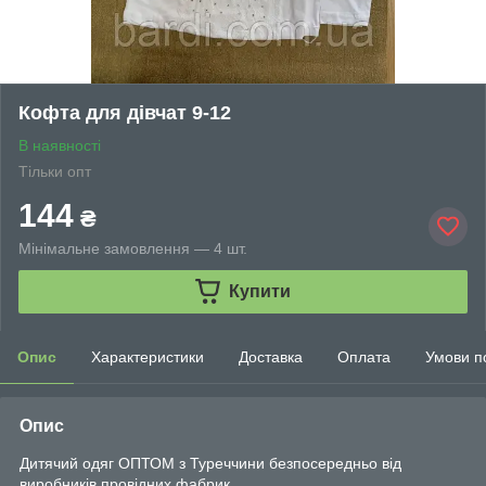
Кофта для дівчат 9-12
В наявності
Тільки опт
144
₴
Мінімальне замовлення — 4 шт.
Купити
Опис
Характеристики
Доставка
Оплата
Умови п
Опис
Дитячий одяг ОПТОМ з Туреччини безпосередньо від
виробників провідних фабрик.