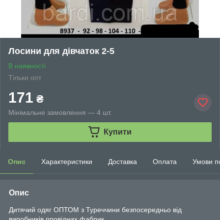
Лосини для дівчаток 2-5
В наявності
Тільки опт
171
₴
Мінімальне замовлення — 4 шт.
Купити
Опис
Характеристики
Доставка
Оплата
Умови п
Опис
Дитячий одяг ОПТОМ з Туреччини безпосередньо від
виробників провідних фабрик.