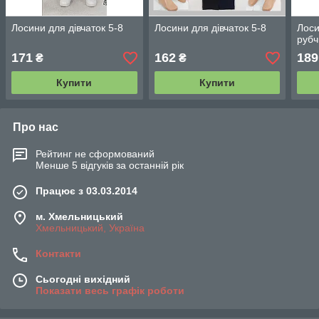
Лосини для дівчаток 5-8
Лосини для дівчаток 5-8
Лоси
рубч
171
162
189
₴
₴
Купити
Купити
Про нас
Рейтинг не сформований
Менше 5 відгуків за останній рік
Працює з 03.03.2014
м. Хмельницький
Хмельницький, Україна
Контакти
Сьогодні вихідний
Показати весь графік роботи